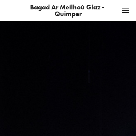
Bagad Ar Meilhoù Glaz - 
Quimper