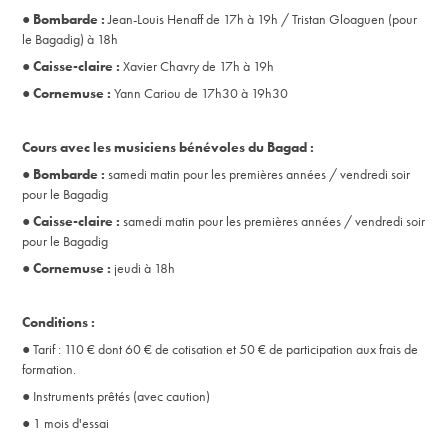
●
Bombarde :
Jean-Louis Henaff de 17h à 19h / Tristan Gloaguen (pour
le Bagadig) à 18h
●
Caisse-claire :
Xavier Chavry de 17h à 19h
●
Cornemuse :
Yann Cariou de 17h30 à 19h30
Cours avec les musiciens bénévoles du Bagad :
●
Bombarde :
samedi matin pour les premières années / vendredi soir
pour le Bagadig
●
Caisse-claire :
samedi matin pour les premières années / vendredi soir
pour le Bagadig
●
Cornemuse :
jeudi à 18h
Conditions :
● Tarif : 110 € dont 60 € de cotisation et 50 € de participation aux frais de
formation.
● Instruments prêtés (avec caution)
● 1 mois d'essai