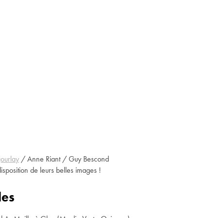
ourlay
/ Anne Riant / Guy Bescond
isposition de leurs belles images !
les