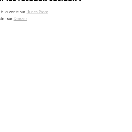
 à la vente sur
iTunes Store
uter sur
Deezer